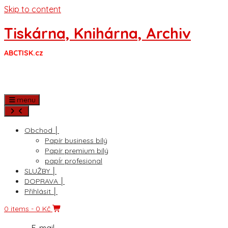
Skip to content
Tiskárna, Knihárna, Archiv
ABCTISK.cz
menu
Obchod │
Papír business bílý
Papír premium bílý
papÍr profesional
SLUŽBY │
DOPRAVA │
Přihlásit │
0 items
- 0 Kč
E-mail