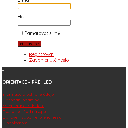
Heslo
Pamatovat si mě
Registrovat
Zapomenuté heslo
ORIENTACE – PŘEHLED
Informace o ochraně údajů
Obchodní podmínky
Kompletace a dodání
Odstoupení od nákupu
Obnovení zapomenutého hesla
O společnosti