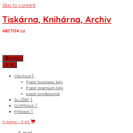
Skip to content
Tiskárna, Knihárna, Archiv
ABCTISK.cz
menu
Obchod │
Papír business bílý
Papír premium bílý
papÍr profesional
SLUŽBY │
DOPRAVA │
Přihlásit │
0 items
- 0 Kč
E-mail