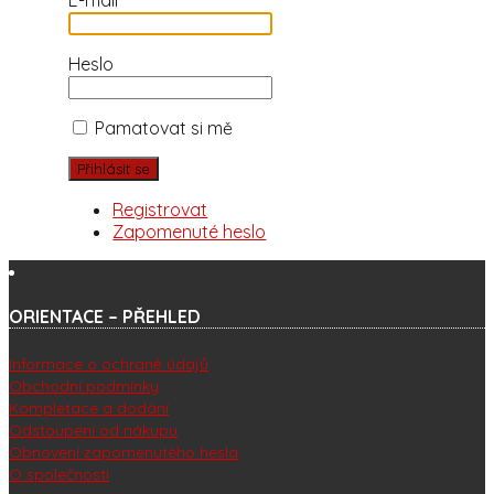
Heslo
Pamatovat si mě
Registrovat
Zapomenuté heslo
ORIENTACE – PŘEHLED
Informace o ochraně údajů
Obchodní podmínky
Kompletace a dodání
Odstoupení od nákupu
Obnovení zapomenutého hesla
O společnosti