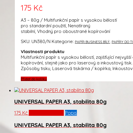
175
Kč
A3 – 80g / Multifunkční papír s vysokou bělostí
pro standardní použití, Nenatíraný
stabilní, Vhodný pro oboustrané kopírování
SKU:
UN380/N
Kategorie:
,
PAPÍR BUSINESS BÍLÝ
PAPÍRY DO 
Vlastnosti produktu
Multifunkční papír s vysokou bělostí, zajišťující nejvyš
kopírování, stejně jako pro laserový a inkoustový tisk
Způsoby tisku, Laserová tiskárna / kopírka, Inkoustový
Přidat do košíku
UNIVERSAL PAPER A3, stabilita 80g
175
Kč
Přidat do košíku
Popis
UNIVERSAL PAPER A3, stabilita 80g