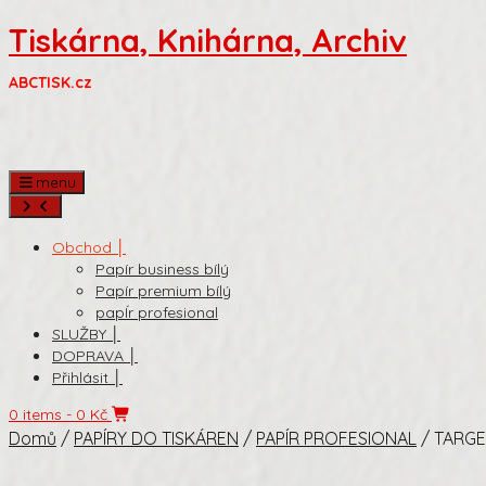
Skip
Tiskárna, Knihárna, Archiv
to
content
ABCTISK.cz
menu
Obchod │
Papír business bílý
Papír premium bílý
papÍr profesional
SLUŽBY │
DOPRAVA │
Přihlásit │
0 items
- 0 Kč
Domů
/
PAPÍRY DO TISKÁREN
/
PAPÍR PROFESIONAL
/ TARGET