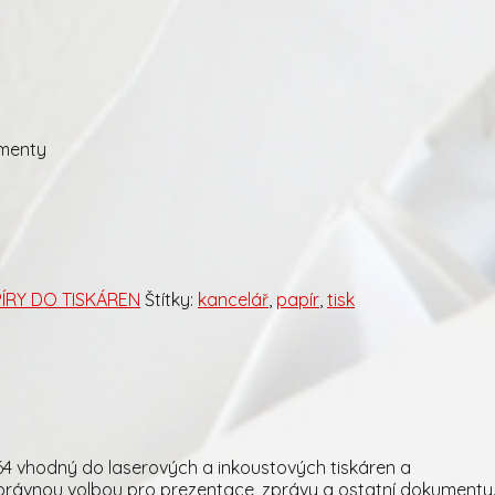
umenty
PÍRY DO TISKÁREN
Štítky:
kancelář
,
papír
,
tisk
ž 164 vhodný do laserových a inkoustových tiskáren a
e správnou volbou pro prezentace, zprávy a ostatní dokumenty