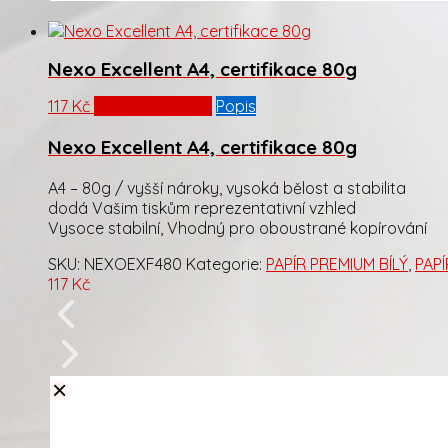
Nexo Excellent A4, certifikace 80g
117
Kč
Přidat do košíku
Popis
Nexo Excellent A4, certifikace 80g
A4 – 80g / vyšší nároky, vysoká bělost a stabilita
dodá Vašim tiskům reprezentativní vzhled
Vysoce stabilní, Vhodný pro oboustrané kopírování
SKU:
NEXOEXF480
Kategorie:
PAPÍR PREMIUM BÍLÝ
,
PAP
117
Kč