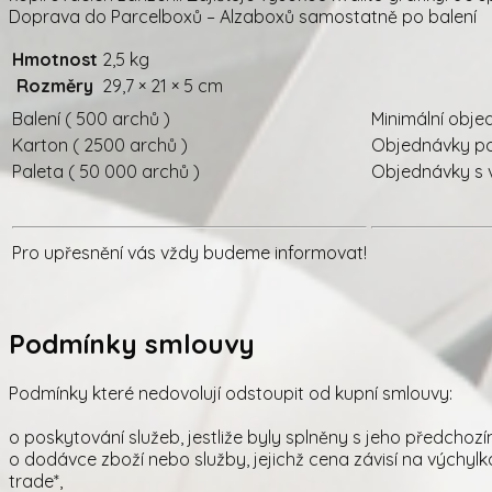
Doprava do Parcelboxů – Alzaboxů samostatně po balení
Hmotnost
2,5 kg
Rozměry
29,7 × 21 × 5 cm
Balení ( 500 archů )
Minimální obje
Karton ( 2500 archů )
Objednávky po
Paleta ( 50 000 archů )
Objednávky s v
Pro upřesnění vás vždy budeme informovat!
Podmínky smlouvy
Podmínky které nedovolují odstoupit od kupní smlouvy:
o poskytování služeb, jestliže byly splněny s jeho předcho
o dodávce zboží nebo služby, jejichž cena závisí na výchylk
trade*,