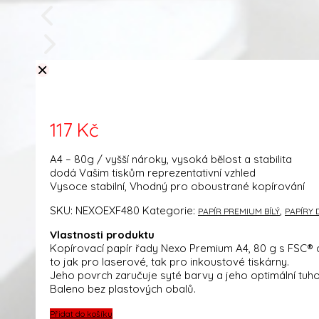
cen:
produktu
254 Kč
až
370 Kč
117
Kč
A4 – 80g / vyšší nároky, vysoká bělost a stabilita
dodá Vašim tiskům reprezentativní vzhled
Vysoce stabilní, Vhodný pro oboustrané kopírování
SKU:
NEXOEXF480
Kategorie:
,
PAPÍR PREMIUM BÍLÝ
PAPÍRY 
Vlastnosti produktu
Kopírovací papír řady Nexo Premium A4, 80 g s FSC® cer
to jak pro laserové, tak pro inkoustové tiskárny.
Jeho povrch zaručuje syté barvy a jeho optimální tuh
Baleno bez plastových obalů.
Přidat do košíku