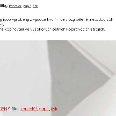
títky:
,
,
kancelář
papír
tisk
stvy jsou vyrobeny z vysoce kvalitní celulózy bělené metodou ECF
oru.
nné kopírování ve vysokorychlostních kopírovacích strojích.
ÁREN
Štítky:
kancelář
,
papír
,
tisk