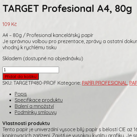
TARGET Profesional A4, 80g
109
Kč
A4 – 80g / Profesional kancelářský papír
Je správnou volbou pro prezentace, zprávy a ostatní dok
vhodný k rychlému tisku
Skladem (dostupné na objednávku)
TARGET
Profesional
Přidat do košíku
A4,
SKU:
TARGETP480-PROF
Kategorie:
PAPÍR PROFESIONAL
,
PA
80g
množství
Popis
Specifikace produktu
Balení a množství
Podmínky smlouvy
Vlastnosti produktu
Tento papír je univerzální vysoce bílý papír s bělostí CIE a
kopírovacích zařízení. Zajišťuje vysokou kvalitu grafiky. J