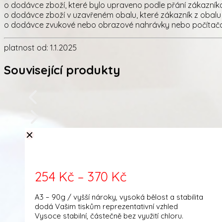
o dodávce zboží, které bylo upraveno podle přání zákazník
o dodávce zboží v uzavřeném obalu, které zákazník z obalu 
o dodávce zvukové nebo obrazové nahrávky nebo počítačov
platnost od: 1.1.2025
Související produkty
Rozpětí
254
Kč
–
370
Kč
cen:
A3 – 90g / vyšší nároky, vysoká bělost a stabilita
254 Kč
dodá Vašim tiskům reprezentativní vzhled
Vysoce stabilní, částečně bez využití chloru.