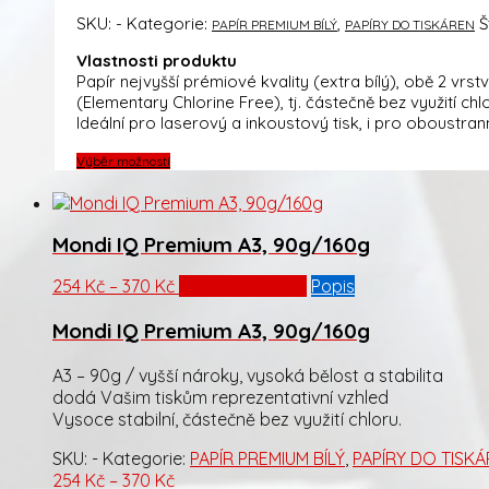
až
SKU:
-
Kategorie:
,
Š
PAPÍR PREMIUM BÍLÝ
PAPÍRY DO TISKÁREN
370 Kč
Vlastnosti produktu
Papír nejvyšší prémiové kvality (extra bílý), obě 2 vr
(Elementary Chlorine Free), tj. částečně bez využití chl
Ideální pro laserový a inkoustový tisk, i pro oboustra
Tento
Výběr možností
produkt
má
více
Mondi IQ Premium A3, 90g/160g
variant.
Možnosti
lze
Rozpětí
Tento
254
Kč
–
370
Kč
Výběr možností
Popis
vybrat
cen:
produkt
na
Mondi IQ Premium A3, 90g/160g
254 Kč
má
stránce
až
více
produktu
370 Kč
variant.
A3 – 90g / vyšší nároky, vysoká bělost a stabilita
Možnosti
dodá Vašim tiskům reprezentativní vzhled
lze
Vysoce stabilní, částečně bez využití chloru.
vybrat
SKU:
-
Kategorie:
PAPÍR PREMIUM BÍLÝ
,
PAPÍRY DO TISK
na
Rozpětí
254
Kč
–
370
Kč
stránce